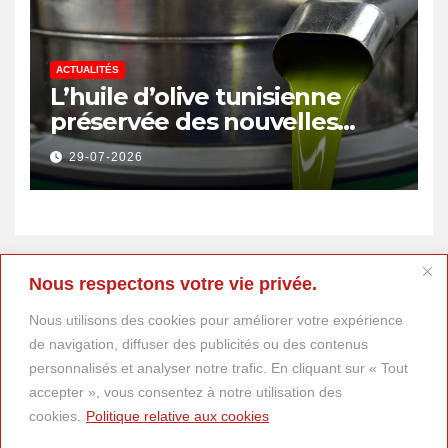
ACTUALITÉS
L’huile d’olive tunisienne
préservée des nouvelles
surtaxes américaines de
29-07-2026
Donald Trump
Nous respectons votre vie privée.
Nous utilisons des cookies pour améliorer votre expérience
de navigation, diffuser des publicités ou des contenus
personnalisés et analyser notre trafic. En cliquant sur « Tout
accepter », vous consentez à notre utilisation des
cookies.
Politique relative aux cookies