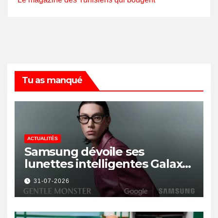
Tu as manqué
ACTUALITÉS
Samsung dévoile ses
lunettes intelligentes Galaxy
avec IA et Gemini
31-07-2026