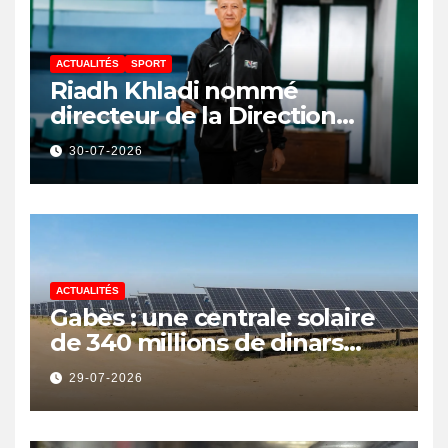
ACTUALITÉS
SPORT
Riadh Khladi nommé
directeur de la Direction
Nationale de l’Arbitrage
30-07-2026
ACTUALITÉS
Gabès : une centrale solaire
de 340 millions de dinars
pour renforcer la transition
29-07-2026
énergétique et créer 400
emplois