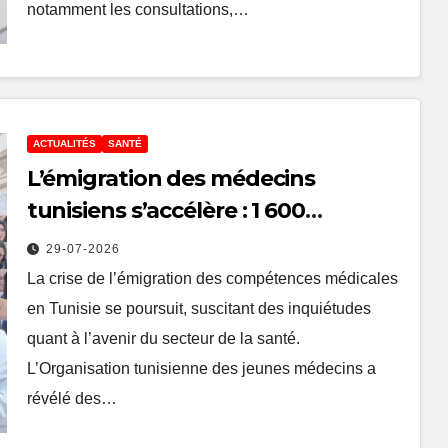
notamment les consultations,…
ACTUALITÉS
SANTÉ
L’émigration des médecins
tunisiens s’accélère : 1 600
médecins diplômés de la
29-07-2026
promotion 2024 ont quitté la
La crise de l’émigration des compétences médicales
Tunisie
en Tunisie se poursuit, suscitant des inquiétudes
quant à l’avenir du secteur de la santé.
L’Organisation tunisienne des jeunes médecins a
révélé des…