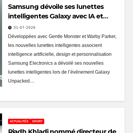
Samsung dévoile ses lunettes
intelligentes Galaxy avec IA et
Gemini
31-07-2026
Développées avec Gentle Monster et Warby Parker,
les nouvelles lunettes intelligentes associent
intelligence artificielle, design et personnalisation
Samsung Electronics a dévoilé ses nouvelles
lunettes intelligentes lors de l’événement Galaxy
Unpacked…
ACTUALITÉS
SPORT
Riadh Khladi nommé directeur de