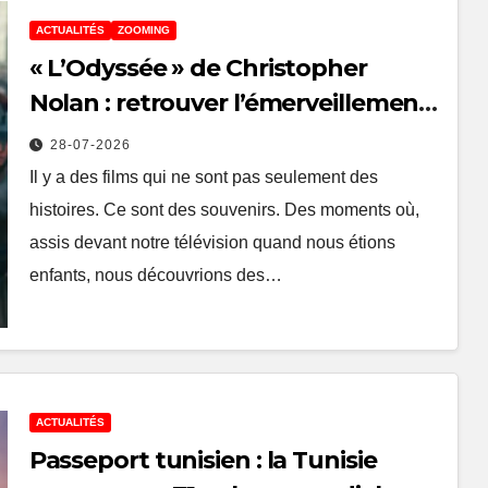
ACTUALITÉS
ZOOMING
« L’Odyssée » de Christopher
Nolan : retrouver l’émerveillement
des grands films qui ont marqué
28-07-2026
notre enfance
Il y a des films qui ne sont pas seulement des
histoires. Ce sont des souvenirs. Des moments où,
assis devant notre télévision quand nous étions
enfants, nous découvrions des…
ACTUALITÉS
Passeport tunisien : la Tunisie