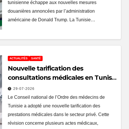
tunisienne échappe aux nouvelles mesures
douanières annoncées par l’administration
américaine de Donald Trump. La Tunisie…
ACTUALITÉS
SANTÉ
Nouvelle tarification des
consultations médicales en Tunisie
: les nouveaux prix des médecins
29-07-2026
du secteur privé
Le Conseil national de l’Ordre des médecins de
Tunisie a adopté une nouvelle tarification des
prestations médicales dans le secteur privé. Cette
révision concerne plusieurs actes médicaux,