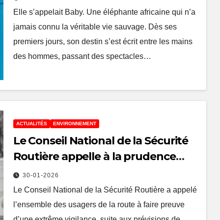
Elle s’appelait Baby. Une éléphante africaine qui n’a
jamais connu la véritable vie sauvage. Dès ses
premiers jours, son destin s’est écrit entre les mains
des hommes, passant des spectacles…
ACTUALITÉS
ENVIRONNEMENT
Le Conseil National de la Sécurité
Routière appelle à la prudence
face aux vents forts et fortes
30-01-2026
pluies
Le Conseil National de la Sécurité Routière a appelé
l’ensemble des usagers de la route à faire preuve
d’une extrême vigilance, suite aux prévisions de