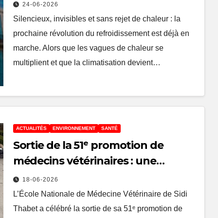
obsolètes que les téléviseurs à
24-06-2026
tube ?
Silencieux, invisibles et sans rejet de chaleur : la
prochaine révolution du refroidissement est déjà en
marche. Alors que les vagues de chaleur se
multiplient et que la climatisation devient…
ACTUALITÉS
ENVIRONNEMENT
SANTÉ
Sortie de la 51ᵉ promotion de
médecins vétérinaires : une
nouvelle génération prête à
18-06-2026
relever les défis du monde
L’École Nationale de Médecine Vétérinaire de Sidi
professionnel
Thabet a célébré la sortie de sa 51ᵉ promotion de