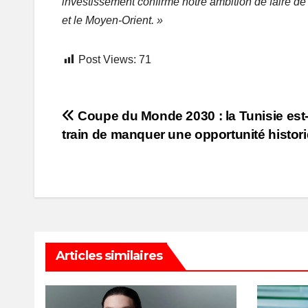
investissement confirme notre ambition de faire de
et le Moyen-Orient. »
Post Views:
71
Post
Coupe du Monde 2030 : la Tunisie est-
train de manquer une opportunité histor
navigation
Articles similaires