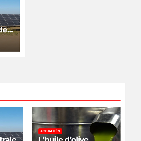
de
is
ACTUALITÉS
trale
L’huile d’olive