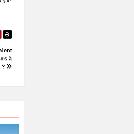
frique
aient
urs à
e ?