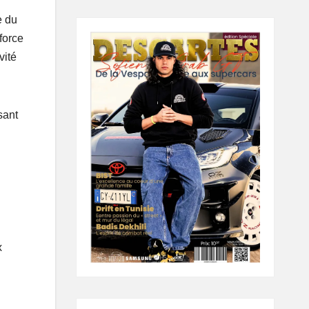
e du
force
vité
sant
x