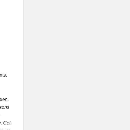
nts.
ien.
ssons
e
e. Cet