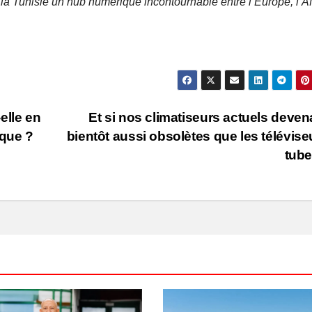
 la Tunisie un hub numérique incontournable entre l’Europe, l’A
elle en
Et si nos climatiseurs actuels deven
ique ?
bientôt aussi obsolètes que les télévise
tub