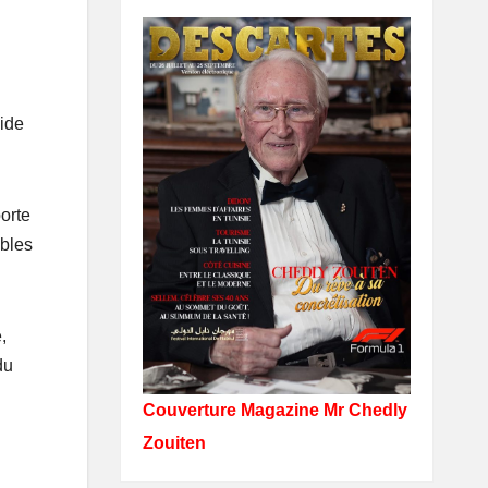
lide
orte
âbles
,
du
Couverture Magazine Mr Chedly
Zouiten