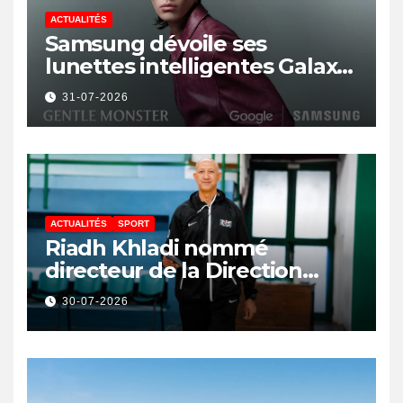
ACTUALITÉS
Samsung dévoile ses
lunettes intelligentes Galaxy
avec IA et Gemini
31-07-2026
ACTUALITÉS
SPORT
Riadh Khladi nommé
directeur de la Direction
Nationale de l’Arbitrage
30-07-2026