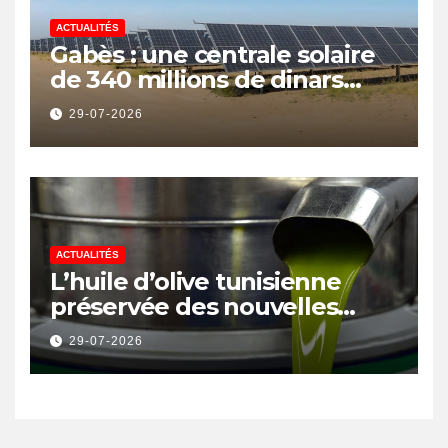
ACTUALITÉS
Gabès : une centrale solaire
de 340 millions de dinars
pour renforcer la transition
29-07-2026
énergétique et créer 400
emplois
ACTUALITÉS
L’huile d’olive tunisienne
préservée des nouvelles
surtaxes américaines de
29-07-2026
Donald Trump