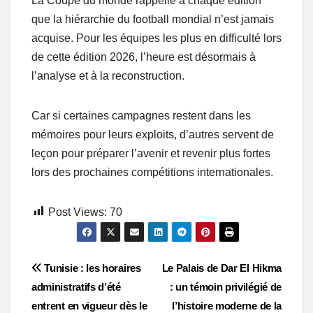
La Coupe du monde rappelle à chaque édition
que la hiérarchie du football mondial n’est jamais
acquise. Pour les équipes les plus en difficulté lors
de cette édition 2026, l’heure est désormais à
l’analyse et à la reconstruction.
Car si certaines campagnes restent dans les
mémoires pour leurs exploits, d’autres servent de
leçon pour préparer l’avenir et revenir plus fortes
lors des prochaines compétitions internationales.
Post Views:
70
Post
Tunisie : les horaires
Le Palais de Dar El Hikma
administratifs d’été
: un témoin privilégié de
navigation
entrent en vigueur dès le
l’histoire moderne de la