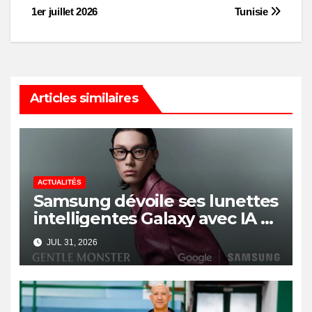
1er juillet 2026
Tunisie
Articles similaires
ACTUALITÉS
Samsung dévoile ses lunettes
intelligentes Galaxy avec IA et
Gemini
JUL 31, 2026