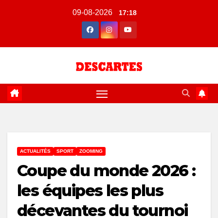
Skip
09-08-2026
17:18
to
content
ACTUALITÉS
SPORT
ZOOMING
Coupe du monde 2026 :
les équipes les plus
décevantes du tournoi