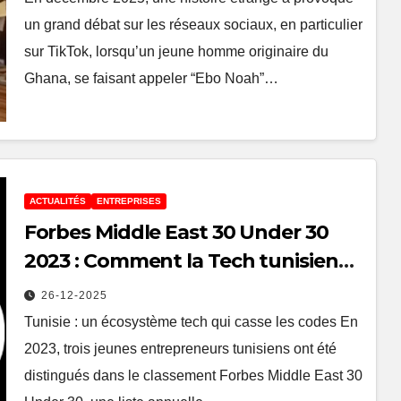
un grand débat sur les réseaux sociaux, en particulier
sur TikTok, lorsqu’un jeune homme originaire du
Ghana, se faisant appeler “Ebo Noah”…
ACTUALITÉS
ENTREPRISES
Forbes Middle East 30 Under 30
2023 : Comment la Tech tunisienne
s’est imposée sur la scène MENA
26-12-2025
Tunisie : un écosystème tech qui casse les codes En
2023, trois jeunes entrepreneurs tunisiens ont été
distingués dans le classement Forbes Middle East 30