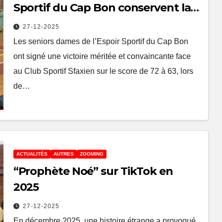
Sportif du Cap Bon conservent la
tête du championnat
27-12-2025
Les seniors dames de l’Espoir Sportif du Cap Bon
ont signé une victoire méritée et convaincante face
au Club Sportif Sfaxien sur le score de 72 à 63, lors
de…
ACTUALITÉS
AUTRES
ZOOMING
“Prophète Noé” sur TikTok en
2025
27-12-2025
En décembre 2025, une histoire étrange a provoqué