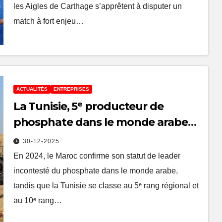
les Aigles de Carthage s’apprêtent à disputer un
match à fort enjeu…
ACTUALITÉS
ENTREPRISES
La Tunisie, 5ᵉ producteur de
phosphate dans le monde arabe
en 2024
30-12-2025
En 2024, le Maroc confirme son statut de leader
incontesté du phosphate dans le monde arabe,
tandis que la Tunisie se classe au 5ᵉ rang régional et
au 10ᵉ rang…