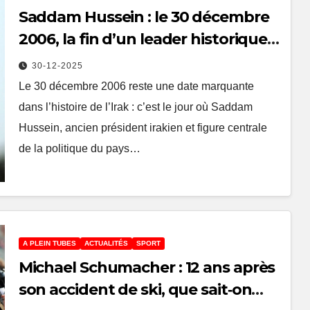
Saddam Hussein : le 30 décembre
2006, la fin d’un leader historique
de l’Irak
30-12-2025
Le 30 décembre 2006 reste une date marquante
dans l’histoire de l’Irak : c’est le jour où Saddam
Hussein, ancien président irakien et figure centrale
de la politique du pays…
A PLEIN TUBES
ACTUALITÉS
SPORT
Michael Schumacher : 12 ans après
son accident de ski, que sait‑on