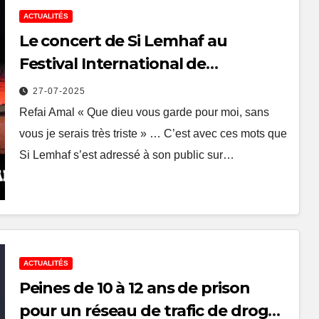
ACTUALITÉS
Le concert de Si Lemhaf au
Festival International de
Nabeul :Un engagement
27-07-2025
émotionnel entre l’artiste et son
Refai Amal « Que dieu vous garde pour moi, sans
public
vous je serais très triste » … C’est avec ces mots que
Si Lemhaf s’est adressé à son public sur…
ACTUALITÉS
Peines de 10 à 12 ans de prison
pour un réseau de trafic de drogue