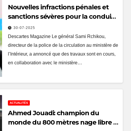
Nouvelles infractions pénales et
sanctions sévères pour la conduite
sous l’emprise de drogues et
30-07-2025
d’alcool
Descartes Magazine Le général Sami Rchikou,
directeur de la police de la circulation au ministère de
l’Intérieur, a annoncé que des travaux sont en cours,
en collaboration avec le ministère…
ACTUALITÉS
Ahmed Jouadi: champion du
monde du 800 mètres nage libre à