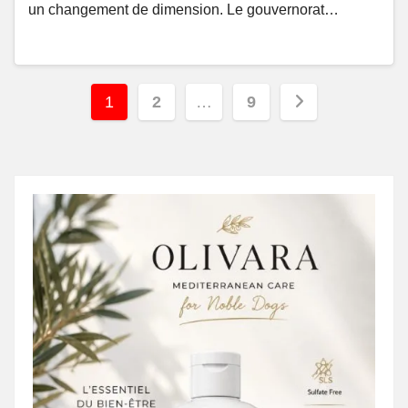
un changement de dimension. Le gouvernorat…
Posts
1
2
…
9
pagination