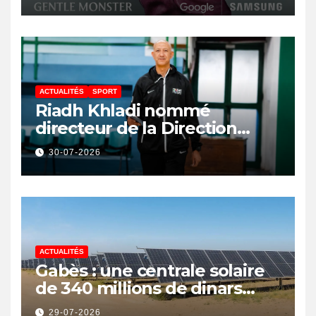
ACTUALITÉS
SPORT
Riadh Khladi nommé
directeur de la Direction
Nationale de l’Arbitrage
30-07-2026
ACTUALITÉS
Gabès : une centrale solaire
de 340 millions de dinars
pour renforcer la transition
29-07-2026