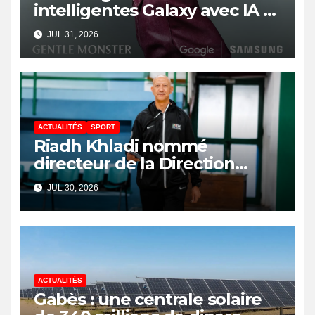
intelligentes Galaxy avec IA et
Gemini
JUL 31, 2026
ACTUALITÉS
SPORT
Riadh Khladi nommé
directeur de la Direction
Nationale de l’Arbitrage
JUL 30, 2026
ACTUALITÉS
Gabès : une centrale solaire