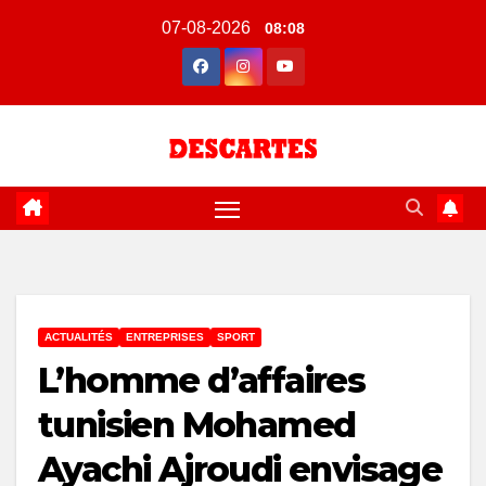
Skip
07-08-2026
08:08
to
content
ACTUALITÉS
ENTREPRISES
SPORT
L’homme d’affaires
tunisien Mohamed
Ayachi Ajroudi envisage