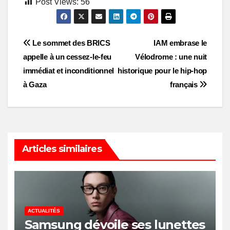
Post Views:
56
Post
Le sommet des BRICS
IAM embrase le
appelle à un cessez-le-feu
Vélodrome : une nuit
navigation
immédiat et inconditionnel
historique pour le hip-hop
à Gaza
français
Articles similaires
ACTUALITÉS
Samsung dévoile ses lunettes