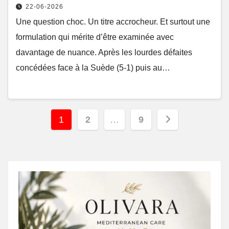
22-06-2026
Une question choc. Un titre accrocheur. Et surtout une
formulation qui mérite d’être examinée avec
davantage de nuance. Après les lourdes défaites
concédées face à la Suède (5-1) puis au…
Posts
1
2
…
9
pagination