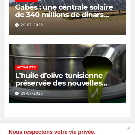
Gabès : une centrale solaire
de 340 millions de dinars
pour renforcer la transition
29-07-2026
énergétique et créer 400
emplois
ACTUALITÉS
L’huile d’olive tunisienne
préservée des nouvelles
surtaxes américaines de
29-07-2026
Donald Trump
Nous respectons votre vie privée.