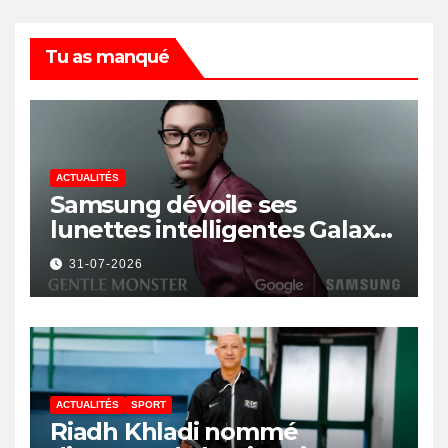
Tu as manqué
ACTUALITÉS
Samsung dévoile ses
lunettes intelligentes Galaxy
avec IA et Gemini
31-07-2026
ACTUALITÉS
SPORT
Riadh Khladi nommé