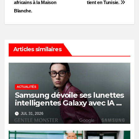
navigation
africains à la Maison
tient en Tunisie.
Blanche.
Articles similaires
ACTUALITÉS
Samsung dévoile ses lunettes
intelligentes Galaxy avec IA et
Gemini
JUL 31, 2026