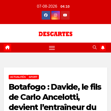
Skip
07-08-2026
04:10
to
content
ACTUALITÉS
SPORT
Botafogo : Davide, le fils
de Carlo Ancelotti,
devient l’entraîneur du