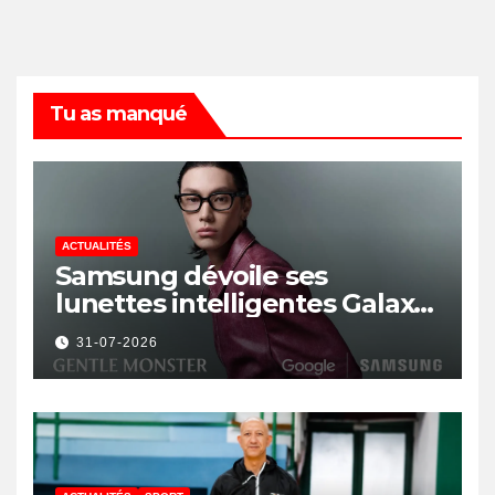
Tu as manqué
ACTUALITÉS
Samsung dévoile ses
lunettes intelligentes Galaxy
avec IA et Gemini
31-07-2026