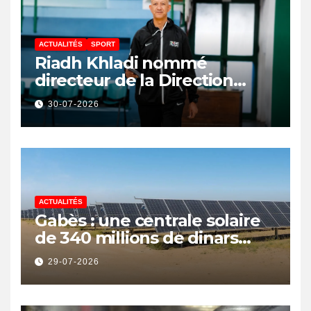
ACTUALITÉS
SPORT
Riadh Khladi nommé
directeur de la Direction
Nationale de l’Arbitrage
30-07-2026
ACTUALITÉS
Gabès : une centrale solaire
de 340 millions de dinars
pour renforcer la transition
29-07-2026
énergétique et créer 400
emplois