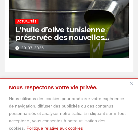
ACTUALITÉS
L’huile d’olive tunisienne
préservée des nouvelles
surtaxes américaines de
29-07-2026
Donald Trump
Nous respectons votre vie privée.
Nous utilisons des cookies pour améliorer votre expérience
de navigation, diffuser des publicités ou des contenus
personnalisés et analyser notre trafic. En cliquant sur « Tout
accepter », vous consentez à notre utilisation des
cookies.
Politique relative aux cookies