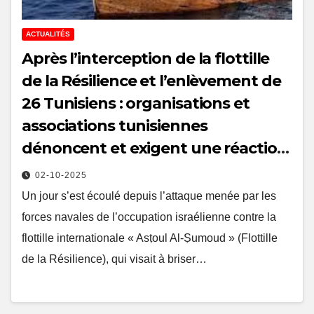
ACTUALITÉS
Après l’interception de la flottille
de la Résilience et l’enlèvement de
26 Tunisiens : organisations et
associations tunisiennes
dénoncent et exigent une réaction
urgente des autorités
02-10-2025
Un jour s’est écoulé depuis l’attaque menée par les
forces navales de l’occupation israélienne contre la
flottille internationale « Asṭoul Al-Ṣumoud » (Flottille
de la Résilience), qui visait à briser…