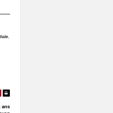
diale
,
q ans