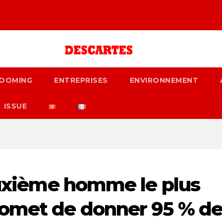
OOMING
ENTREPRISES
ENVIRONNEMENT
ISSUE
deuxième homme le plus
romet de donner 95 % d