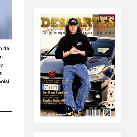
n de
ne
de
t
hoisi