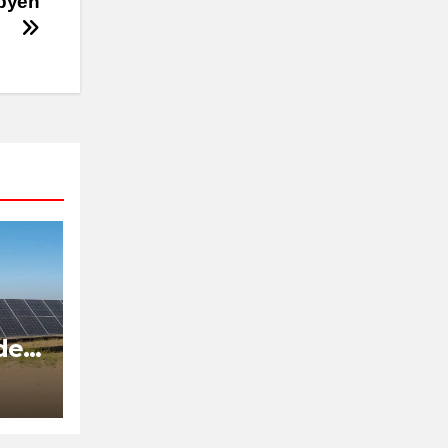
ibyen
de