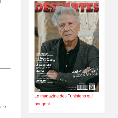
t
Le magazine des Tunisiens qui
bougent
e le