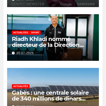
ACTUALITÉS
SPORT
Riadh Khladi nommé
directeur de la Direction
Nationale de l’Arbitrage
30-07-2026
ACTUALITÉS
Gabès : une centrale solaire
de 340 millions de dinars
pour renforcer la transition