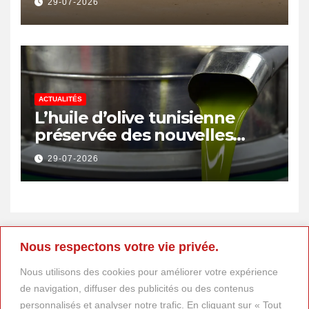
29-07-2026
énergétique et créer 400
emplois
ACTUALITÉS
L’huile d’olive tunisienne
préservée des nouvelles
surtaxes américaines de
29-07-2026
Donald Trump
Nous respectons votre vie privée.
Nous utilisons des cookies pour améliorer votre expérience
de navigation, diffuser des publicités ou des contenus
personnalisés et analyser notre trafic. En cliquant sur « Tout