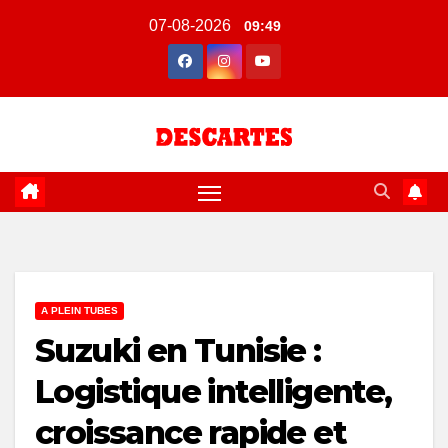
Skip
07-08-2026
09:49
to
content
A PLEIN TUBES
Suzuki en Tunisie :
Logistique intelligente,
croissance rapide et