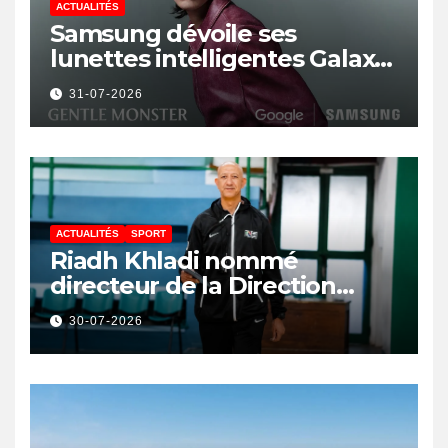
ACTUALITÉS
Samsung dévoile ses
lunettes intelligentes Galaxy
avec IA et Gemini
31-07-2026
ACTUALITÉS
SPORT
Riadh Khladi nommé
directeur de la Direction
Nationale de l’Arbitrage
30-07-2026