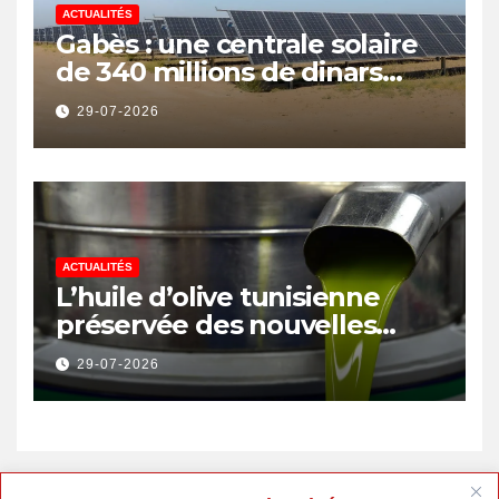
ACTUALITÉS
Gabès : une centrale solaire
de 340 millions de dinars
pour renforcer la transition
29-07-2026
énergétique et créer 400
emplois
ACTUALITÉS
L’huile d’olive tunisienne
préservée des nouvelles
surtaxes américaines de
29-07-2026
Donald Trump