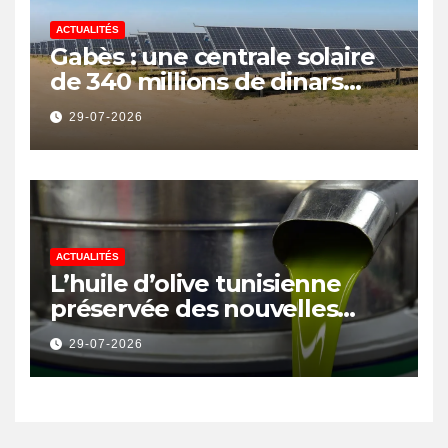
ACTUALITÉS
Gabès : une centrale solaire
de 340 millions de dinars
pour renforcer la transition
29-07-2026
énergétique et créer 400
emplois
ACTUALITÉS
L’huile d’olive tunisienne
préservée des nouvelles
surtaxes américaines de
29-07-2026
Donald Trump