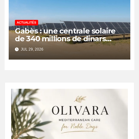
ACTUALITÉS
Gabès : une centrale solaire
de 340 millions de dinars
pour renforcer la transition
JUL 29, 2026
énergétique et créer 400
emplois