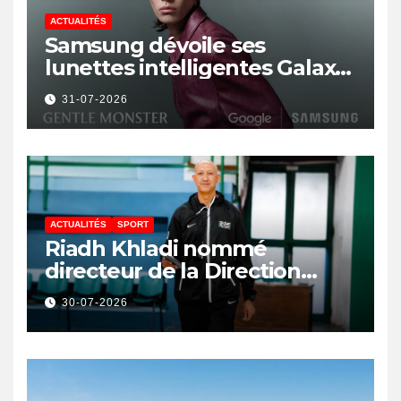
ACTUALITÉS
Samsung dévoile ses
lunettes intelligentes Galaxy
avec IA et Gemini
31-07-2026
ACTUALITÉS
SPORT
Riadh Khladi nommé
directeur de la Direction
Nationale de l’Arbitrage
30-07-2026