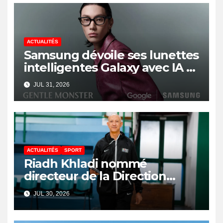
ACTUALITÉS
Samsung dévoile ses lunettes
intelligentes Galaxy avec IA et
Gemini
JUL 31, 2026
ACTUALITÉS
SPORT
Riadh Khladi nommé
directeur de la Direction
Nationale de l’Arbitrage
JUL 30, 2026