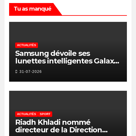
Tu as manqué
ACTUALITÉS
Samsung dévoile ses
lunettes intelligentes Galaxy
avec IA et Gemini
31-07-2026
ACTUALITÉS
SPORT
Riadh Khladi nommé
directeur de la Direction