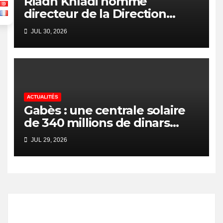
Riadh Khladi nommé
directeur de la Direction
Nationale de l’Arbitrage
JUL 30, 2026
ACTUALITÉS
Gabès : une centrale solaire
de 340 millions de dinars
pour renforcer la transition
JUL 29, 2026
énergétique et créer 400
emplois