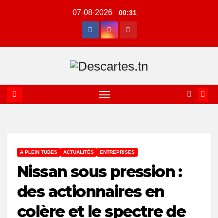
Skip
07-08-2026
00:31
to
content
A PLEIN TUBES
ACTUALITÉS
ENTREPRISES
Nissan sous pression :
des actionnaires en
colère et le spectre de