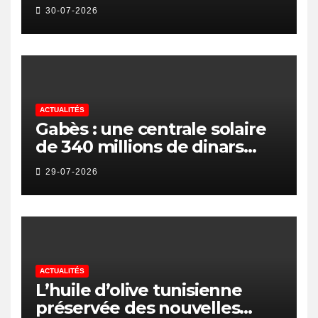
Nationale de l’Arbitrage
30-07-2026
ACTUALITÉS
Gabès : une centrale solaire
de 340 millions de dinars
pour renforcer la transition
29-07-2026
énergétique et créer 400
emplois
ACTUALITÉS
L’huile d’olive tunisienne
préservée des nouvelles