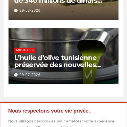
de 340 millions de dinars
pour renforcer la transition
29-07-2026
énergétique et créer 400
emplois
ACTUALITÉS
L’huile d’olive tunisienne
préservée des nouvelles
surtaxes américaines de
29-07-2026
Donald Trump
Nous respectons votre vie privée.
Nous utilisons des cookies pour améliorer votre expérience