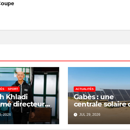
 Coupe
TÉS
SPORT
ACTUALITÉS
h Khladi
Gabès : une
mé directeur
centrale solaire 
a Direction
340 millions de
, 2026
JUL 29, 2026
onale de
dinars pour
bitrage
renforcer la