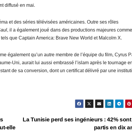
t diffusé en mai.
éma et des séries télévisées américaines. Outre ses rôles
Saul
, il a également joué dans des productions majeures comm
s tels que Captain America: Brave New World et Malcolm X.
irme également qu’un autre membre de l’équipe du film, Cyrus Pa
ume-Uni, aurait lui aussi embrassé l’islam après le tournage e
tant de sa conversion, dont un certificat délivré par une institut
ts
La Tunisie perd ses ingénieurs : 42% sont
t-elle
partis en dix 