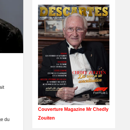
ait
Couverture Magazine Mr Chedly
Zouiten
ge du