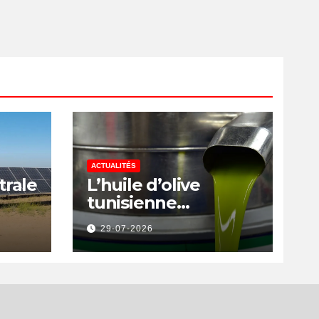
is
ACTUALITÉS
trale
L’huile d’olive
tunisienne
rs
préservée des
29-07-2026
a
nouvelles surtaxes
américaines de
Donald Trump
is