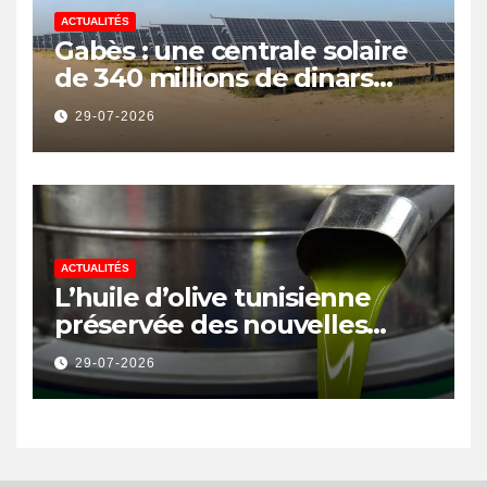
ACTUALITÉS
Gabès : une centrale solaire
de 340 millions de dinars
pour renforcer la transition
29-07-2026
énergétique et créer 400
emplois
ACTUALITÉS
L’huile d’olive tunisienne
préservée des nouvelles
surtaxes américaines de
29-07-2026
Donald Trump