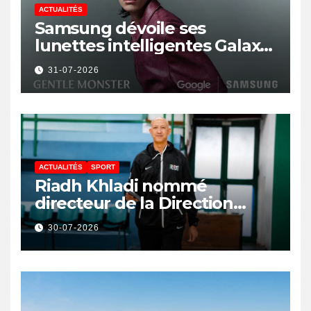
ACTUALITÉS
Samsung dévoile ses
lunettes intelligentes Galaxy
avec IA et Gemini
31-07-2026
ACTUALITÉS
SPORT
Riadh Khladi nommé
directeur de la Direction
Nationale de l’Arbitrage
30-07-2026