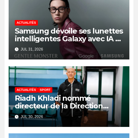
ACTUALITÉS
Samsung dévoile ses lunettes
intelligentes Galaxy avec IA et
Gemini
JUL 31, 2026
ACTUALITÉS
SPORT
Riadh Khladi nommé
directeur de la Direction
Nationale de l’Arbitrage
JUL 30, 2026