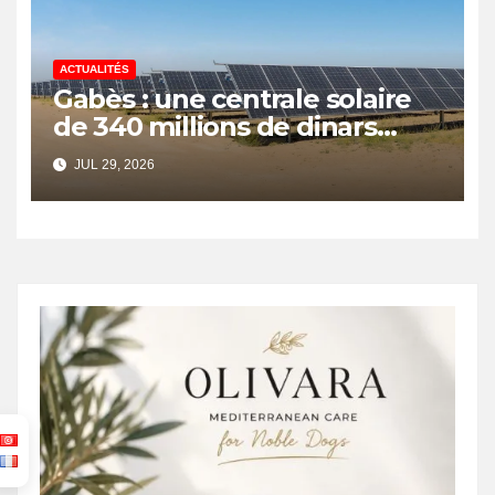
ACTUALITÉS
Gabès : une centrale solaire
de 340 millions de dinars
pour renforcer la transition
JUL 29, 2026
énergétique et créer 400
emplois