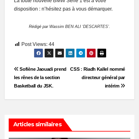
La toute nouvelle BMW Série 1 est à votre
disposition : n’hésitez pas à vous démarquer.
Rédigé par Wassim BEN ALI ‘DESCARTES’.
Post Views:
44
Post
Sofiène Jaouadi prend
CSS : Riadh Kallel nommé
les rênes de la section
directeur général par
navigation
Basketball du JSK.
intérim
Articles similaires