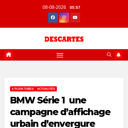
Skip
08-08-2026
05:57
to
content
A PLEIN TUBES
ACTUALITÉS
BMW Série 1 une
campagne d’affichage
urbain d’envergure