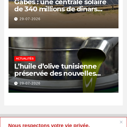
Gabès : une centrale solaire
de 340 millions de dinars
pour renforcer la transition
29-07-2026
énergétique et créer 400
emplois
ACTUALITÉS
L’huile d’olive tunisienne
préservée des nouvelles
surtaxes américaines de
29-07-2026
Donald Trump
Nous respectons votre vie privée.