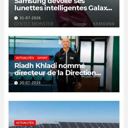
Samsung dévoile ses
lunettes intelligentes Galaxy
avec IA et Gemini
31-07-2026
ACTUALITÉS
SPORT
Riadh Khladi nommé
directeur de la Direction
Nationale de l’Arbitrage
30-07-2026
ACTUALITÉS