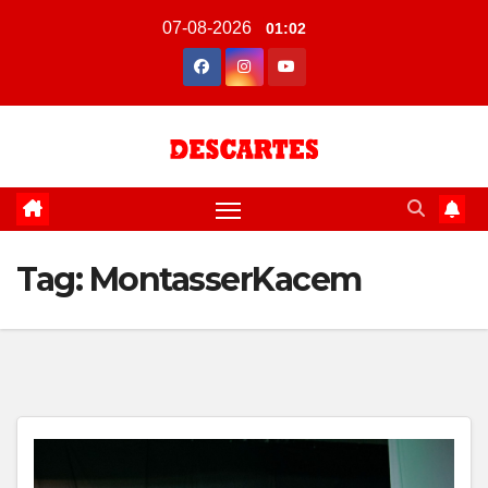
Skip
07-08-2026
01:02
to
content
Tag:
MontasserKacem