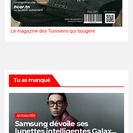
Le magazine des Tunisiens qui bougent
Tu as manqué
ACTUALITÉS
Samsung dévoile ses
lunettes intelligentes Galaxy