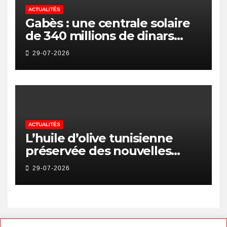
ACTUALITÉS
Gabès : une centrale solaire
de 340 millions de dinars
pour renforcer la transition
29-07-2026
énergétique et créer 400
emplois
ACTUALITÉS
L’huile d’olive tunisienne
préservée des nouvelles
surtaxes américaines de
29-07-2026
Donald Trump