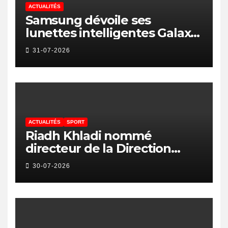
ACTUALITÉS
Samsung dévoile ses
lunettes intelligentes Galaxy
avec IA et Gemini
31-07-2026
ACTUALITÉS
SPORT
Riadh Khladi nommé
directeur de la Direction
Nationale de l’Arbitrage
30-07-2026