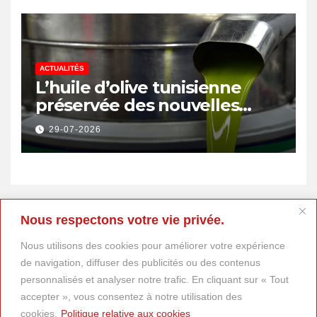
ACTUALITÉS
L’huile d’olive tunisienne
préservée des nouvelles
surtaxes américaines de
29-07-2026
Donald Trump
Nous respectons votre vie privée.
Nous utilisons des cookies pour améliorer votre expérience
de navigation, diffuser des publicités ou des contenus
personnalisés et analyser notre trafic. En cliquant sur « Tout
accepter », vous consentez à notre utilisation des
cookies.
Politique relative aux cookies