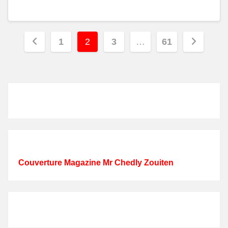
Posts
1
2
3
…
61
pagination
Couverture Magazine Mr Chedly Zouiten