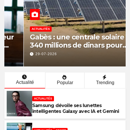
ACTUALITÉS
Gabès : une centrale solaire de
340 millions de dinars pour
renforcer la transition
29-07-2026
énergétique et créer 400
emplois
Actualité
Popular
Trending
ACTUALITÉS
Samsung dévoile ses lunettes
intelligentes Galaxy avec IA et Gemini