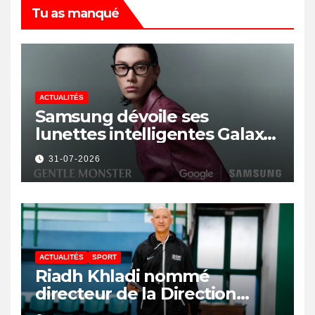
Tu as manqué
ACTUALITÉS
Samsung dévoile ses
lunettes intelligentes Galaxy
avec IA et Gemini
31-07-2026
ACTUALITÉS
SPORT
Riadh Khladi nommé
directeur de la Direction
Nationale de l’Arbitrage