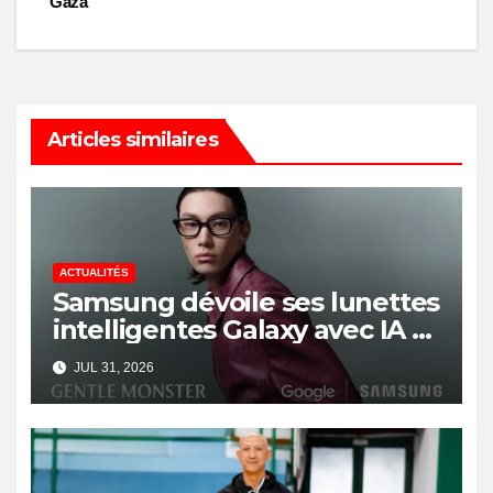
Gaza
Articles similaires
ACTUALITÉS
Samsung dévoile ses lunettes
intelligentes Galaxy avec IA et
Gemini
JUL 31, 2026