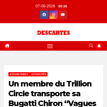
Skip
07-08-2026
09:26
to
content
A PLEIN TUBES
ACTUALITÉS
Un membre du Trillion
Circle transporte sa
Bugatti Chiron “Vagues