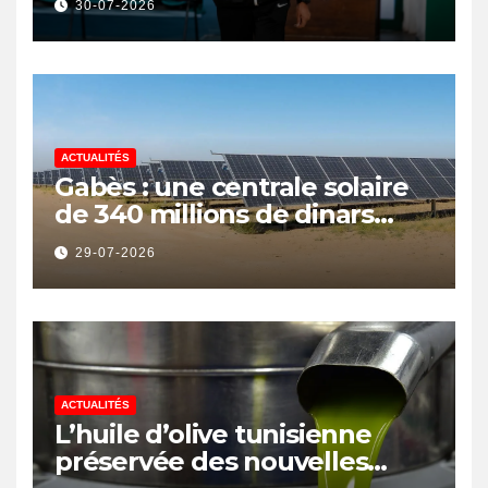
30-07-2026
ACTUALITÉS
Gabès : une centrale solaire
de 340 millions de dinars
pour renforcer la transition
29-07-2026
énergétique et créer 400
emplois
ACTUALITÉS
L’huile d’olive tunisienne
préservée des nouvelles