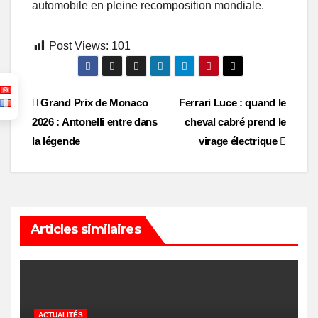
automobile en pleine recomposition mondiale.
Post Views:
101
Post
Grand Prix de Monaco
Ferrari Luce : quand le
2026 : Antonelli entre dans
cheval cabré prend le
navigation
la légende
virage électrique
Articles similaires
ACTUALITÉS