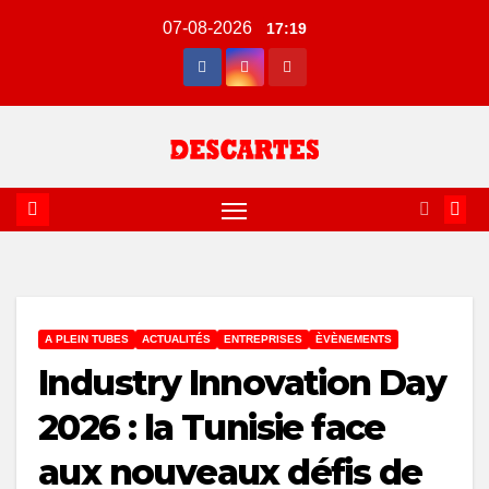
Skip
07-08-2026
17:19
to
content
A PLEIN TUBES
ACTUALITÉS
ENTREPRISES
ÈVÈNEMENTS
Industry Innovation Day
2026 : la Tunisie face
aux nouveaux défis de