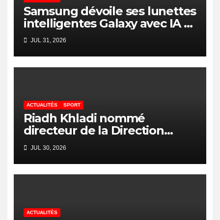
Samsung dévoile ses lunettes
intelligentes Galaxy avec IA et
Gemini
JUL 31, 2026
ACTUALITÉS
SPORT
Riadh Khladi nommé
directeur de la Direction
Nationale de l’Arbitrage
JUL 30, 2026
ACTUALITÉS