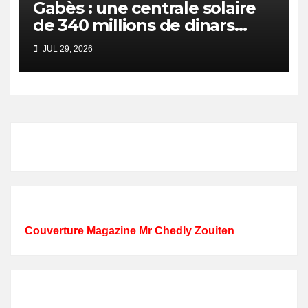
Gabès : une centrale solaire
de 340 millions de dinars
pour renforcer la transition
JUL 29, 2026
énergétique et créer 400
emplois
Couverture Magazine Mr Chedly Zouiten