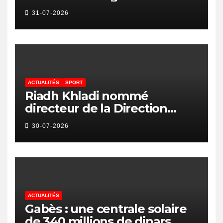
avec IA et Gemini
31-07-2026
ACTUALITÉS
SPORT
Riadh Khladi nommé
directeur de la Direction
Nationale de l’Arbitrage
30-07-2026
ACTUALITÉS
Gabès : une centrale solaire
de 340 millions de dinars