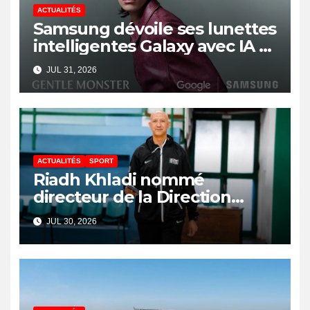
ACTUALITÉS
Samsung dévoile ses lunettes
intelligentes Galaxy avec IA et
Gemini
JUL 31, 2026
ACTUALITÉS
SPORT
Riadh Khladi nommé
directeur de la Direction
Nationale de l’Arbitrage
JUL 30, 2026