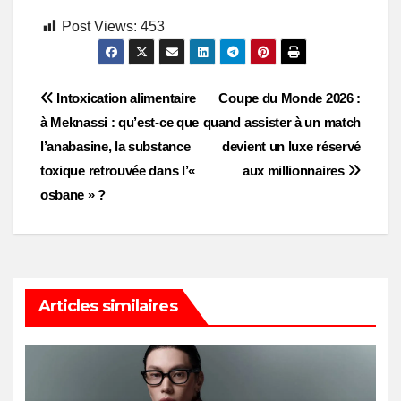
Post Views:
453
Post
Intoxication alimentaire
Coupe du Monde 2026 :
à Meknassi : qu’est-ce que
quand assister à un match
navigation
l’anabasine, la substance
devient un luxe réservé
toxique retrouvée dans l’«
aux millionnaires
osbane » ?
Articles similaires