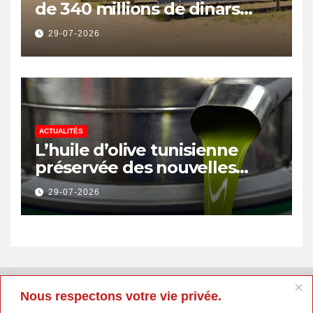
de 340 millions de dinars
pour renforcer la transition
29-07-2026
énergétique et créer 400
emplois
ACTUALITÉS
L’huile d’olive tunisienne
préservée des nouvelles
surtaxes américaines de
29-07-2026
Donald Trump
Nous respectons votre vie privée.