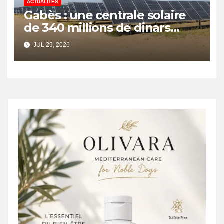
ACTUALITÉS
Gabès : une centrale solaire
de 340 millions de dinars
pour renforcer la transition
JUL 29, 2026
énergétique et créer 400
emplois