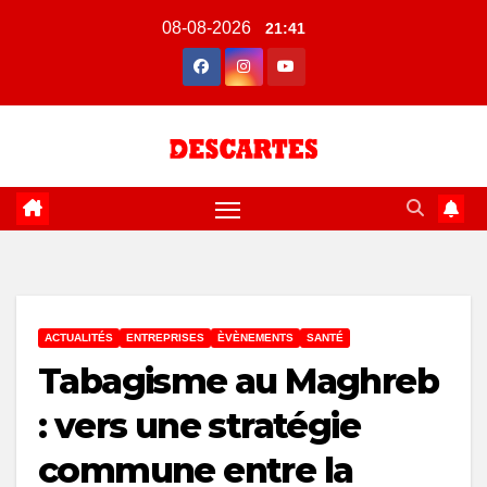
Skip
08-08-2026
21:41
to
content
ACTUALITÉS
ENTREPRISES
ÈVÈNEMENTS
SANTÉ
Tabagisme au Maghreb
: vers une stratégie
commune entre la