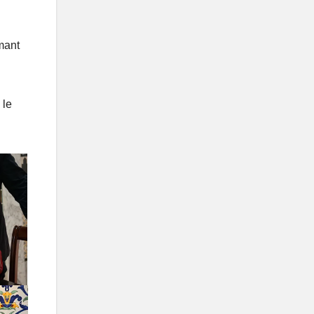
imant
 le