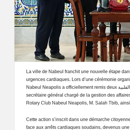
La ville de Nabeul franchit une nouvelle étape dans
urgences cardiaques. Lors d’une cérémonie organis
Nabeul Neapolis a officiellement remis deux أجهزة إزالة الرجفات القلبية (défibrillateurs) à la municipalité, en présence du
secrétaire général chargé de la gestion des affai
Rotary Club Nabeul Neapolis, M. Salah Tbib, ains
Cette action s’inscrit dans une démarche citoyenne
face aux arrêts cardiaques soudains, devenus une