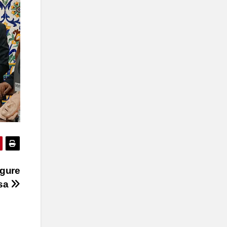
ugure
rsa