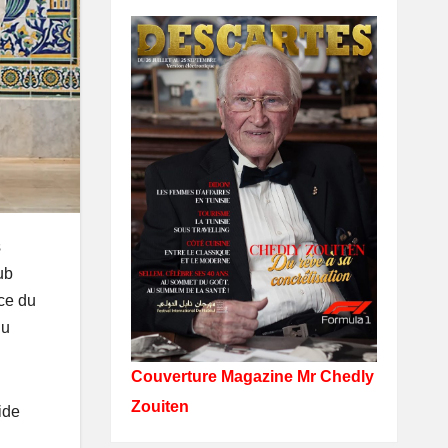
s
ub
du
Couverture Magazine Mr Chedly
Zouiten
ide