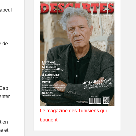
Nabeul
e de
 Cap
enter
Le magazine des Tunisiens qui
bougent
t en
e et