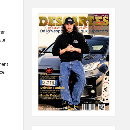
rer
sur
ment
ace
e