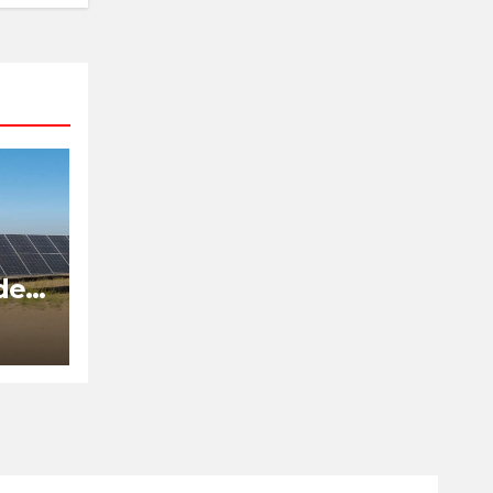
de
is