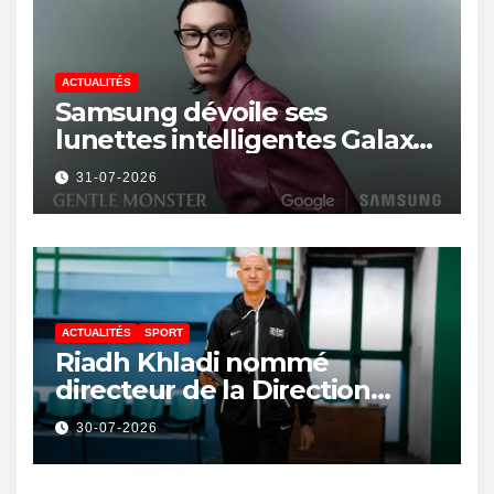
ACTUALITÉS
Samsung dévoile ses
lunettes intelligentes Galaxy
avec IA et Gemini
31-07-2026
ACTUALITÉS
SPORT
Riadh Khladi nommé
directeur de la Direction
Nationale de l’Arbitrage
30-07-2026