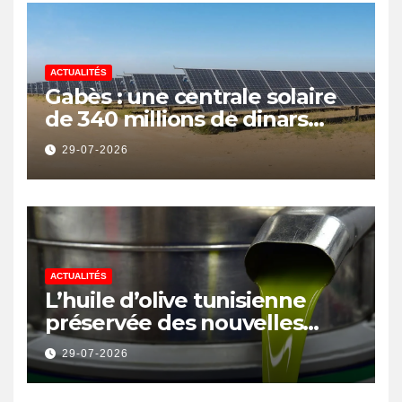
ACTUALITÉS
Gabès : une centrale solaire
de 340 millions de dinars
pour renforcer la transition
29-07-2026
énergétique et créer 400
emplois
ACTUALITÉS
L’huile d’olive tunisienne
préservée des nouvelles
surtaxes américaines de
29-07-2026
Donald Trump