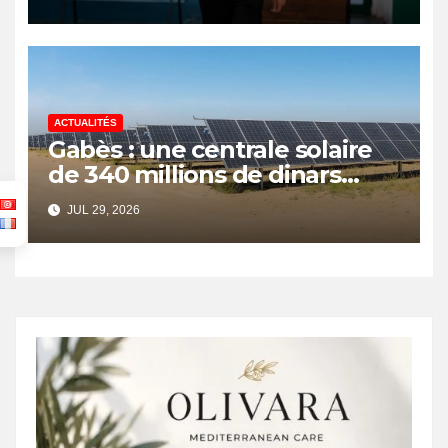
ACTUALITÉS
Gabès : une centrale solaire
de 340 millions de dinars
pour renforcer la transition
JUL 29, 2026
énergétique et créer 400
emplois