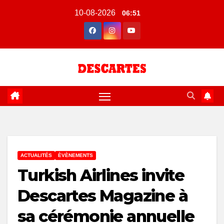
Skip
10-08-2026
06:51
to
content
ACTUALITÉS
ÈVÈNEMENTS
Turkish Airlines invite
Descartes Magazine à
sa cérémonie annuelle