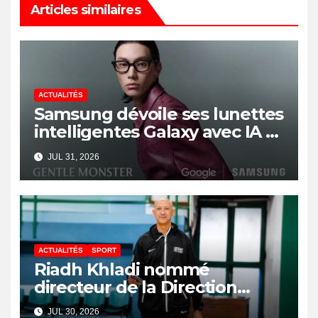
Articles similaires
ACTUALITÉS
Samsung dévoile ses lunettes
intelligentes Galaxy avec IA et
Gemini
JUL 31, 2026
ACTUALITÉS
SPORT
Riadh Khladi nommé
directeur de la Direction
Nationale de l’Arbitrage
JUL 30, 2026