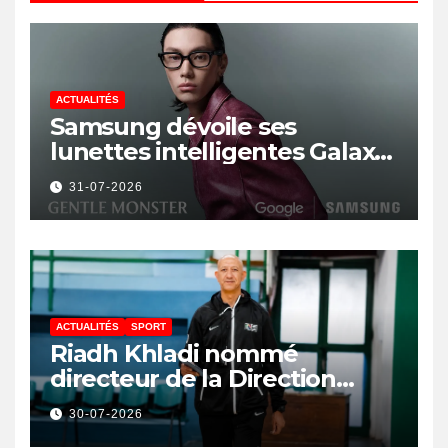
ACTUALITÉS
Samsung dévoile ses
lunettes intelligentes Galaxy
avec IA et Gemini
31-07-2026
ACTUALITÉS
SPORT
Riadh Khladi nommé
directeur de la Direction
Nationale de l’Arbitrage
30-07-2026