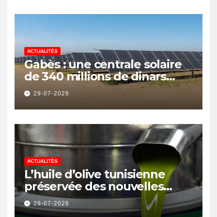
ACTUALITÉS
Gabès : une centrale solaire
de 340 millions de dinars
pour renforcer la transition
29-07-2026
énergétique et créer 400
emplois
ACTUALITÉS
L’huile d’olive tunisienne
préservée des nouvelles
surtaxes américaines de
29-07-2026
Donald Trump