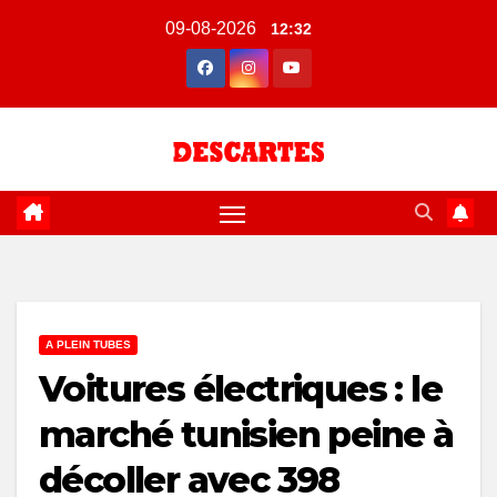
Skip
09-08-2026
12:32
to
content
A PLEIN TUBES
Voitures électriques : le
marché tunisien peine à
décoller avec 398