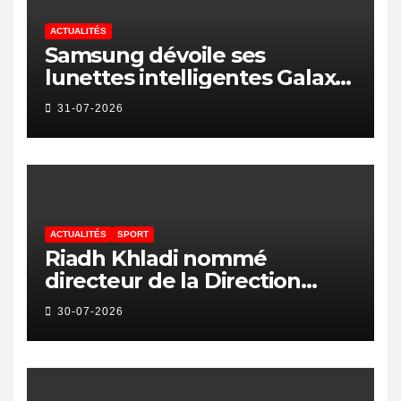
ACTUALITÉS
Samsung dévoile ses
lunettes intelligentes Galaxy
avec IA et Gemini
31-07-2026
ACTUALITÉS
SPORT
Riadh Khladi nommé
directeur de la Direction
Nationale de l’Arbitrage
30-07-2026