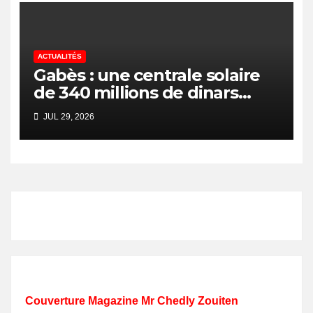
ACTUALITÉS
Gabès : une centrale solaire
de 340 millions de dinars
pour renforcer la transition
JUL 29, 2026
énergétique et créer 400
emplois
Couverture Magazine Mr Chedly Zouiten