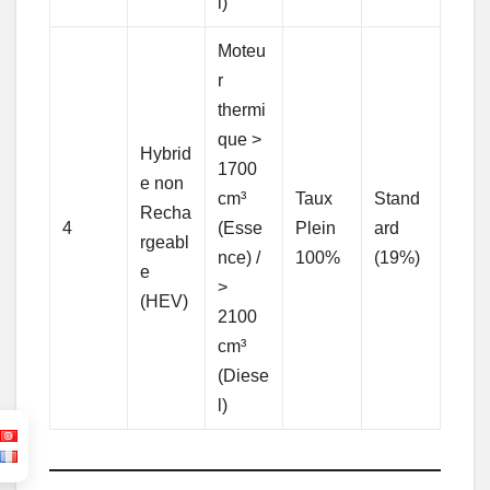
l)
Moteu
r
thermi
que >
Hybrid
1700
e non
cm³
Taux
Stand
Recha
4
(Esse
Plein
ard
rgeabl
nce) /
100%
(19%)
e
>
(HEV)
2100
cm³
(Diese
l)