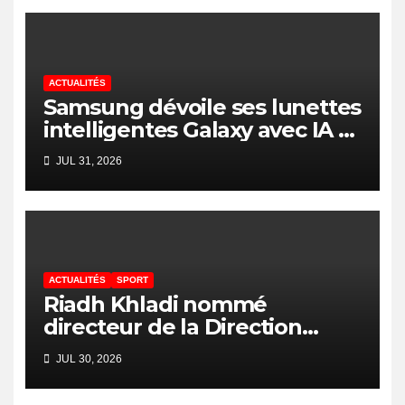
ACTUALITÉS
Samsung dévoile ses lunettes
intelligentes Galaxy avec IA et
Gemini
JUL 31, 2026
ACTUALITÉS
SPORT
Riadh Khladi nommé
directeur de la Direction
Nationale de l’Arbitrage
JUL 30, 2026