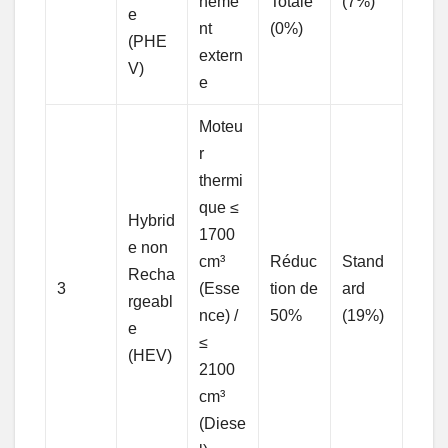
heme
Totale
(7%)
e
nt
(0%)
(PHE
extern
V)
e
Moteu
r
thermi
que ≤
Hybrid
1700
e non
cm³
Réduc
Stand
Recha
3
(Esse
tion de
ard
rgeabl
nce) /
50%
(19%)
e
≤
(HEV)
2100
cm³
(Diese