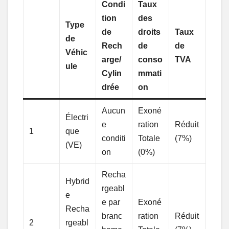
Condi
Taux
tion
des
Type
de
droits
Taux
de
Rech
de
de
Véhic
arge/
conso
TVA
ule
Cylin
mmati
drée
on
Aucun
Exoné
Électri
e
ration
Réduit
1
que
conditi
Totale
(7%)
(VE)
on
(0%)
Recha
Hybrid
rgeabl
e
e par
Exoné
Recha
branc
ration
Réduit
2
rgeabl