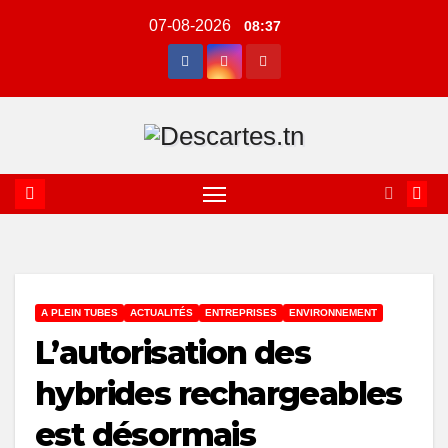
Skip
07-08-2026
08:37
to
content
A PLEIN TUBES
ACTUALITÉS
ENTREPRISES
ENVIRONNEMENT
L’autorisation des
hybrides rechargeables
est désormais