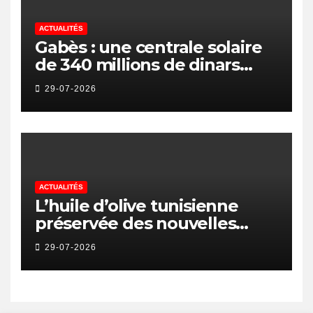
ACTUALITÉS
Gabès : une centrale solaire
de 340 millions de dinars
pour renforcer la transition
29-07-2026
énergétique et créer 400
emplois
ACTUALITÉS
L’huile d’olive tunisienne
préservée des nouvelles
surtaxes américaines de
29-07-2026
Donald Trump