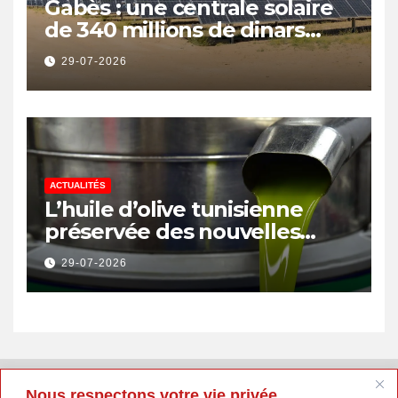
Gabès : une centrale solaire
de 340 millions de dinars
pour renforcer la transition
29-07-2026
énergétique et créer 400
emplois
ACTUALITÉS
L’huile d’olive tunisienne
préservée des nouvelles
surtaxes américaines de
29-07-2026
Donald Trump
Nous respectons votre vie privée.