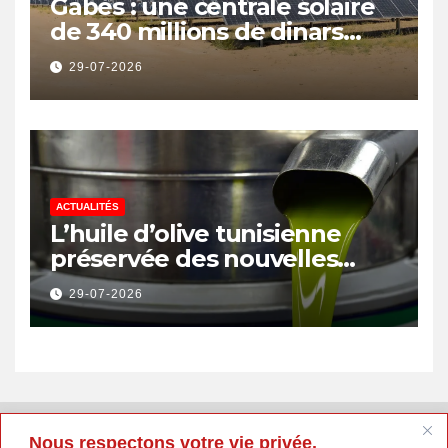
Gabès : une centrale solaire
de 340 millions de dinars
pour renforcer la transition
29-07-2026
énergétique et créer 400
emplois
ACTUALITÉS
L’huile d’olive tunisienne
préservée des nouvelles
surtaxes américaines de
29-07-2026
Donald Trump
Nous respectons votre vie privée.