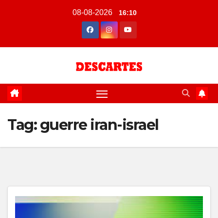
Skip
08-08-2026
16:10
to
content
Tag:
guerre iran-israel