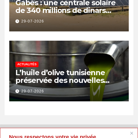
Gabès : une centrale solaire
de 340 millions de dinars
pour renforcer la transition
29-07-2026
énergétique et créer 400
emplois
ACTUALITÉS
L’huile d’olive tunisienne
préservée des nouvelles
surtaxes américaines de
29-07-2026
Donald Trump
Nous respectons votre vie privée.