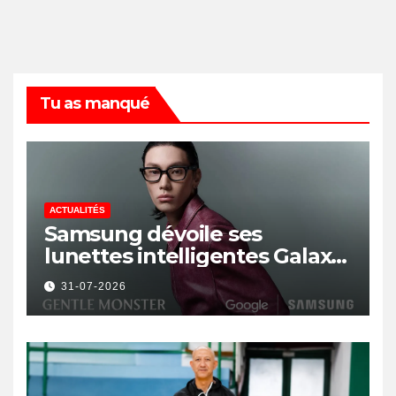
Tu as manqué
ACTUALITÉS
Samsung dévoile ses
lunettes intelligentes Galaxy
avec IA et Gemini
31-07-2026