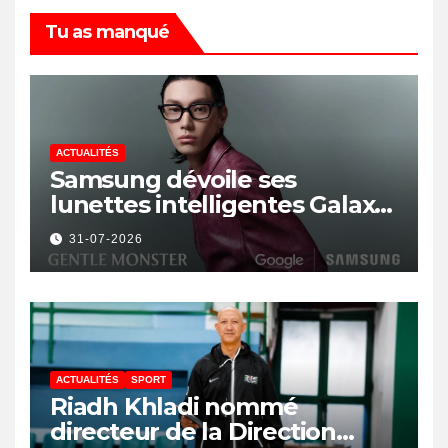
Tu as manqué
ACTUALITÉS
Samsung dévoile ses
lunettes intelligentes Galaxy
avec IA et Gemini
31-07-2026
ACTUALITÉS
SPORT
Riadh Khladi nommé
directeur de la Direction