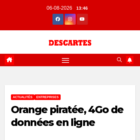
Skip
06-08-2026
13:46
to
content
ACTUALITÉS
ENTREPRISES
Orange piratée, 4Go de
données en ligne