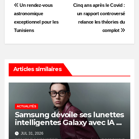
Post
Un rendez-vous
Cinq ans après le Covid :
astronomique
un rapport controversé
navigation
exceptionnel pour les
relance les théories du
Tunisiens
complot
Articles similaires
ACTUALITÉS
Samsung dévoile ses lunettes
intelligentes Galaxy avec IA et
Gemini
JUL 31, 2026