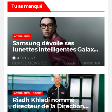
Tu as manqué
ACTUALITÉS
Samsung dévoile ses
lunettes intelligentes Galaxy
avec IA et Gemini
31-07-2026
ACTUALITÉS
SPORT
Riadh Khladi nommé
directeur de la Direction