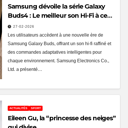
Samsung dévoile la série Galaxy
Buds4 : Le meilleur son Hi-Fi à ce
jour, avec un confort et une tenue
27-02-2026
améliorée
Les utilisateurs accèdent à une nouvelle ère de
Samsung Galaxy Buds, offrant un son hi-fi raffiné et
des commandes adaptatives intelligentes pour
chaque environnement. Samsung Electronics Co.,
Ltd. a présenté…
ACTUALITÉS
SPORT
Eileen Gu, la “princesse des neiges”
qui divise