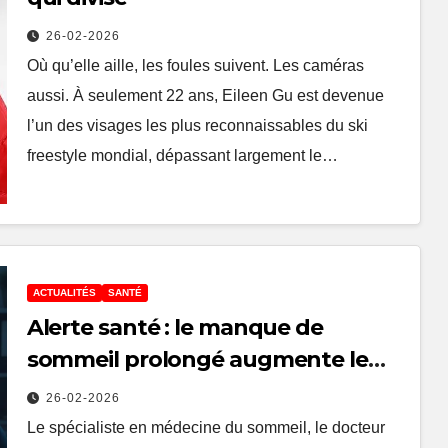
26-02-2026
Où qu’elle aille, les foules suivent. Les caméras
aussi. À seulement 22 ans, Eileen Gu est devenue
l’un des visages les plus reconnaissables du ski
freestyle mondial, dépassant largement le…
ACTUALITÉS
SANTÉ
Alerte santé : le manque de
sommeil prolongé augmente le
risque de cancer, d’obésité et de
26-02-2026
maladies cardiaques
Le spécialiste en médecine du sommeil, le docteur