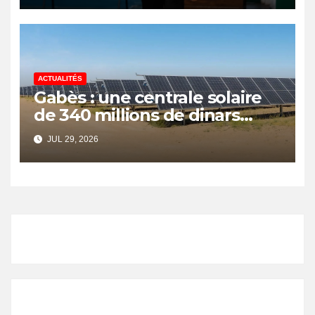
ACTUALITÉS
Gabès : une centrale solaire
de 340 millions de dinars
pour renforcer la transition
JUL 29, 2026
énergétique et créer 400
emplois