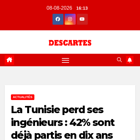
Skip
08-08-2026
16:13
to
content
ACTUALITÉS
La Tunisie perd ses
ingénieurs : 42% sont
déjà partis en dix ans