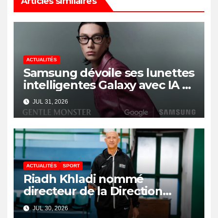
Articles similaires
ACTUALITÉS
Samsung dévoile ses lunettes
intelligentes Galaxy avec IA et
Gemini
JUL 31, 2026
ACTUALITÉS
SPORT
Riadh Khladi nommé
directeur de la Direction
Nationale de l’Arbitrage
JUL 30, 2026