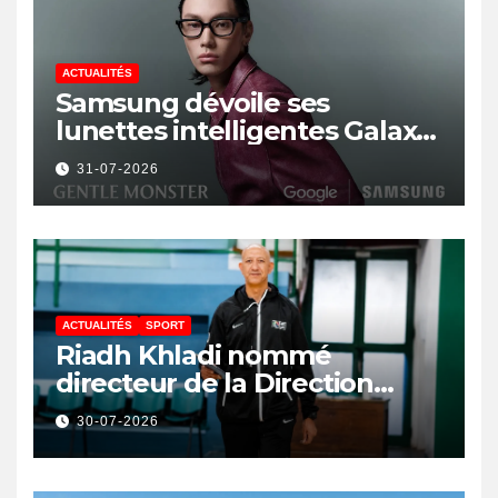
ACTUALITÉS
Samsung dévoile ses
lunettes intelligentes Galaxy
avec IA et Gemini
31-07-2026
ACTUALITÉS
SPORT
Riadh Khladi nommé
directeur de la Direction
Nationale de l’Arbitrage
30-07-2026