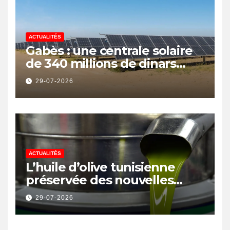
ACTUALITÉS
Gabès : une centrale solaire
de 340 millions de dinars
pour renforcer la transition
29-07-2026
énergétique et créer 400
emplois
ACTUALITÉS
L’huile d’olive tunisienne
préservée des nouvelles
surtaxes américaines de
29-07-2026
Donald Trump