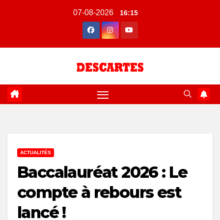
Skip
07-08-2026
16:15
to
content
ACTUALITÉS
Baccalauréat 2026 : Le
compte à rebours est
lancé !