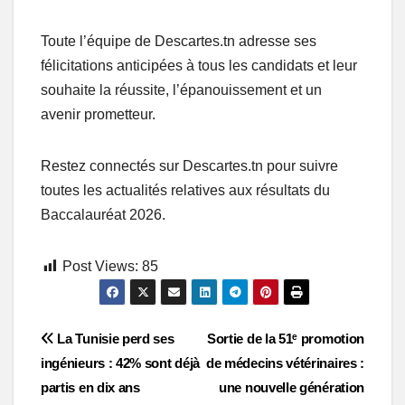
Toute l’équipe de Descartes.tn adresse ses
félicitations anticipées à tous les candidats et leur
souhaite la réussite, l’épanouissement et un
avenir prometteur.
Restez connectés sur Descartes.tn pour suivre
toutes les actualités relatives aux résultats du
Baccalauréat 2026.
Post Views:
85
Post
La Tunisie perd ses
Sortie de la 51ᵉ promotion
ingénieurs : 42% sont déjà
de médecins vétérinaires :
navigation
partis en dix ans
une nouvelle génération