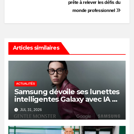
prête à relever les défis du
monde professionnel
Articles similaires
ACTUALITÉS
Samsung dévoile ses lunettes
intelligentes Galaxy avec IA et
Gemini
JUL 31, 2026