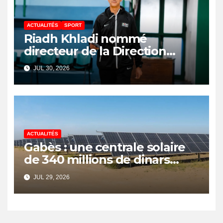
ACTUALITÉS
SPORT
Riadh Khladi nommé
directeur de la Direction
Nationale de l’Arbitrage
JUL 30, 2026
ACTUALITÉS
Gabès : une centrale solaire
de 340 millions de dinars
pour renforcer la transition
JUL 29, 2026
énergétique et créer 400
emplois