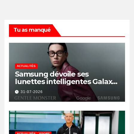
Tu as manqué
ACTUALITÉS
Samsung dévoile ses
lunettes intelligentes Galaxy
avec IA et Gemini
31-07-2026
ACTUALITÉS
SPORT