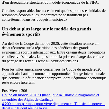
d’un déséquilibre structurel du modèle économique de la FIFA.
Certains responsables locaux estiment que les promesses initiales de
retombées économiques importantes ne se traduisent pas
concrètement dans les budgets municipaux.
Un débat plus large sur le modèle des grands
événements sportifs
Au-delà de la Coupe du monde 2026, cette situation relance un
débat récurrent sur la répartition des bénéfices des grands
événements sportifs internationaux. Entre organisateurs, fédérations
et collectivités locales, la question de la prise en charge des coûts et
du partage des revenus reste au cœur des tensions.
Pour les villes américaines concernées, la Coupe du monde 2026
apparaît ainsi autant comme une opportunité d’image internationale
que comme un défi financier complexe, dont l’équilibre économique
reste encore incertain.
Post Views:
306
Post
Coupe du monde 2026 : Quand joue la Tunisie ? Programme et
calendrier des Aigles de Carthage
navigation
4 200 dinars par mois pour vivre dignement en Tunisie : le nouveau
débat sur le coût réel de la vie