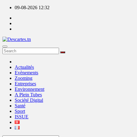
Skip
09-08-2026
12:32
to
content
Descartes.tn
Actualités
Evènements
Zooming
Entreprises
Environnement
A Plein Tubes
Société Digital
Santé
Sport
ISSUE