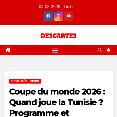
Skip
08-08-2026
10:11
to
content
ACTUALITÉS
SPORT
Coupe du monde 2026 :
Quand joue la Tunisie ?
Programme et