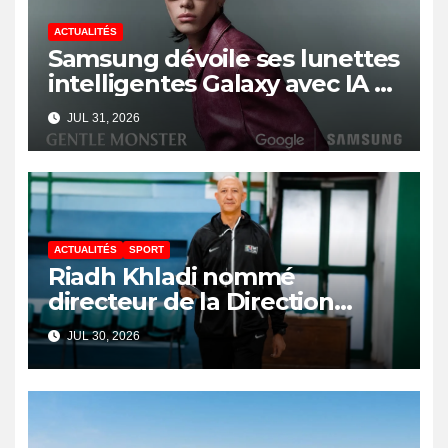
ACTUALITÉS
Samsung dévoile ses lunettes
intelligentes Galaxy avec IA et
Gemini
JUL 31, 2026
ACTUALITÉS
SPORT
Riadh Khladi nommé
directeur de la Direction
Nationale de l’Arbitrage
JUL 30, 2026