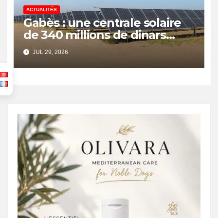
ACTUALITÉS
Gabès : une centrale solaire
de 340 millions de dinars
pour renforcer la transition
JUL 29, 2026
énergétique et créer 400
emplois