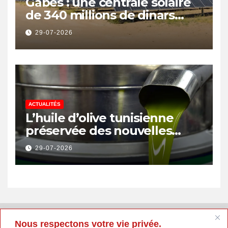
Gabès : une centrale solaire
de 340 millions de dinars
pour renforcer la transition
29-07-2026
énergétique et créer 400
emplois
ACTUALITÉS
L’huile d’olive tunisienne
préservée des nouvelles
surtaxes américaines de
29-07-2026
Donald Trump
Nous respectons votre vie privée.