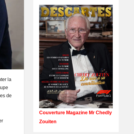
ter la
oupe
les de
Couverture Magazine Mr Chedly
er
Zouiten