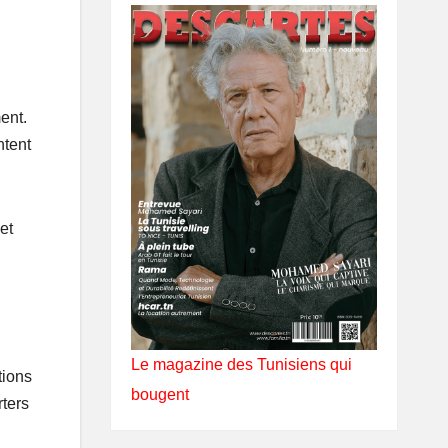
ent.
ntent
et
Le magazine des Tunisiens qui
tions
bougent
ters