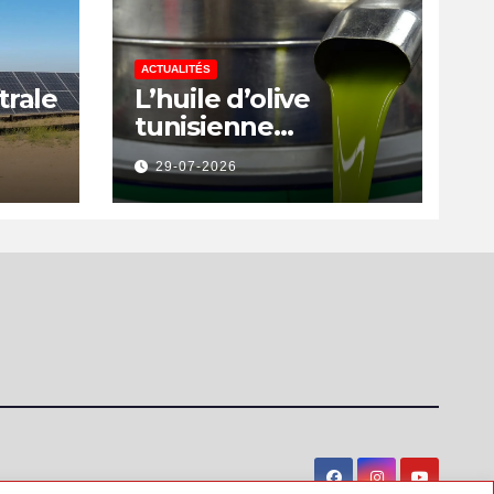
ACTUALITÉS
trale
L’huile d’olive
tunisienne
rs
préservée des
29-07-2026
a
nouvelles surtaxes
américaines de
Donald Trump
is