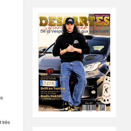
us
 très