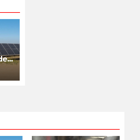
de
is