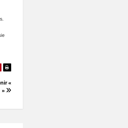
s.
sie
ir «
8 »