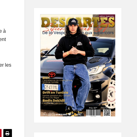
e à
ent
er les