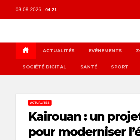
Skip
08-08-2026
04:21
to
content
ACTUALITÉS
EVÈNEMENTS
Z
SOCIÉTÉ DIGITAL
SANTÉ
SPORT
ACTUALITÉS
Kairouan : un proje
pour moderniser l’é