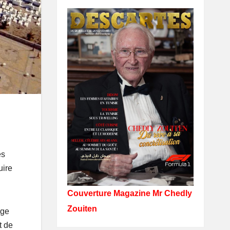
es
uire
Couverture Magazine Mr Chedly
Zouiten
age
t de