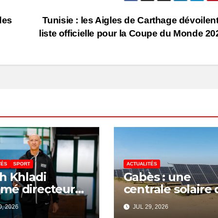
 des
Tunisie : les Aigles de Carthage dévoilent
liste officielle pour la Coupe du Monde 2
TÉS
SPORT
ACTUALITÉS
h Khladi
Gabès : une
mé directeur
centrale solaire 
a Direction
340 millions de
, 2026
JUL 29, 2026
onale de
dinars pour