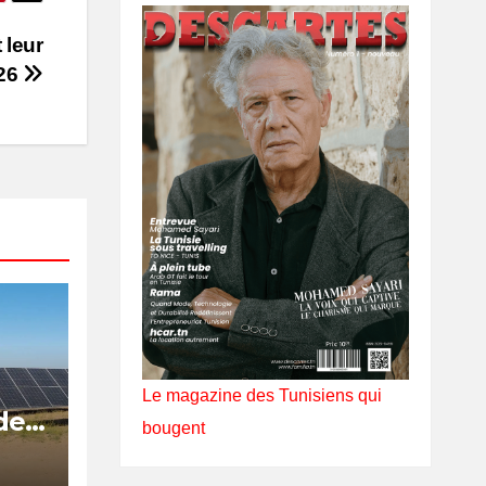
 leur
026
Le magazine des Tunisiens qui
de
bougent