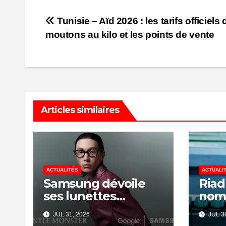
Post
Tunisie – Aïd 2026 : les tarifs officiels
moutons au kilo et les points de vente
navigation
Articles similaires
ACTUALITÉS
ACTUALI
Samsung dévoile
Riad
ses lunettes
nom
intelligentes Galaxy
de l
JUL 31, 2026
JUL 30
avec IA et Gemini
Nati