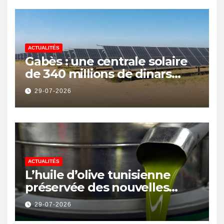
ACTUALITÉS
Gabès : une centrale solaire
de 340 millions de dinars
pour renforcer la transition
29-07-2026
énergétique et créer 400
emplois
ACTUALITÉS
L’huile d’olive tunisienne
préservée des nouvelles
surtaxes américaines de
29-07-2026
Donald Trump