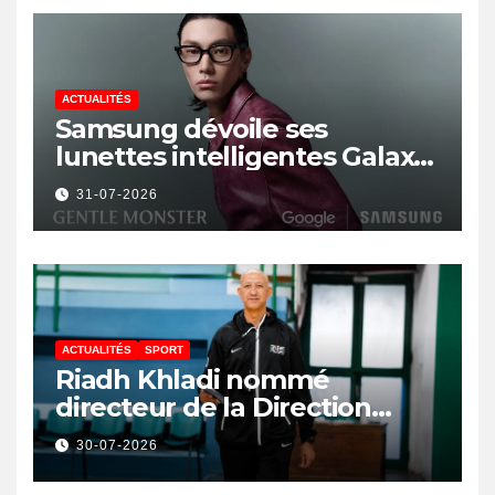
ACTUALITÉS
Samsung dévoile ses
lunettes intelligentes Galaxy
avec IA et Gemini
31-07-2026
ACTUALITÉS
SPORT
Riadh Khladi nommé
directeur de la Direction
Nationale de l’Arbitrage
30-07-2026