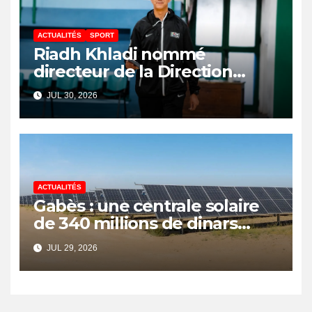
ACTUALITÉS
SPORT
Riadh Khladi nommé
directeur de la Direction
Nationale de l’Arbitrage
JUL 30, 2026
ACTUALITÉS
Gabès : une centrale solaire
de 340 millions de dinars
pour renforcer la transition
JUL 29, 2026
énergétique et créer 400
emplois