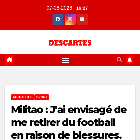
Skip
07-08-2026
16:27
to
content
ACTUALITÉS
SPORT
Militao : J’ai envisagé de
me retirer du football
en raison de blessures.