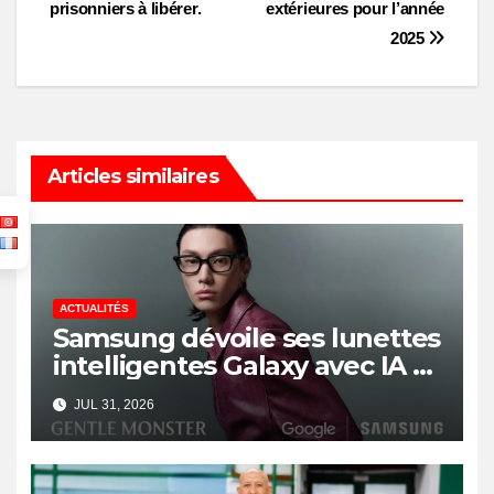
navigation
prisonniers à libérer.
extérieures pour l’année
2025
Articles similaires
ACTUALITÉS
Samsung dévoile ses lunettes
intelligentes Galaxy avec IA et
Gemini
JUL 31, 2026