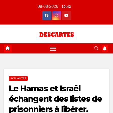
Skip
08-08-2026
10:42
to
content
ACTUALITÉS
Le Hamas et Israël
échangent des listes de
prisonniers à libérer.