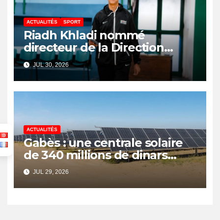
ACTUALITÉS
SPORT
Riadh Khladi nommé
directeur de la Direction
Nationale de l’Arbitrage
JUL 30, 2026
ACTUALITÉS
Gabès : une centrale solaire
de 340 millions de dinars
pour renforcer la transition
JUL 29, 2026
énergétique et créer 400
emplois