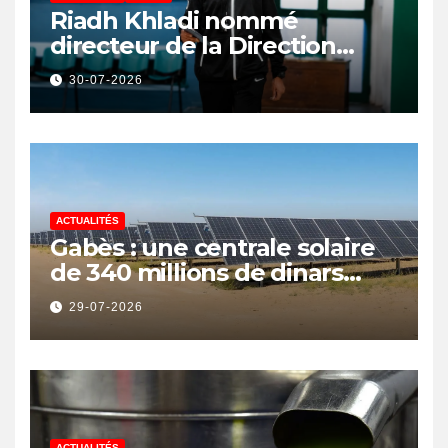
Riadh Khladi nommé
directeur de la Direction
Nationale de l’Arbitrage
30-07-2026
ACTUALITÉS
Gabès : une centrale solaire
de 340 millions de dinars
pour renforcer la transition
29-07-2026
énergétique et créer 400
emplois
ACTUALITÉS