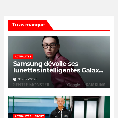
Tu as manqué
ACTUALITÉS
Samsung dévoile ses
lunettes intelligentes Galaxy
avec IA et Gemini
31-07-2026
ACTUALITÉS
SPORT