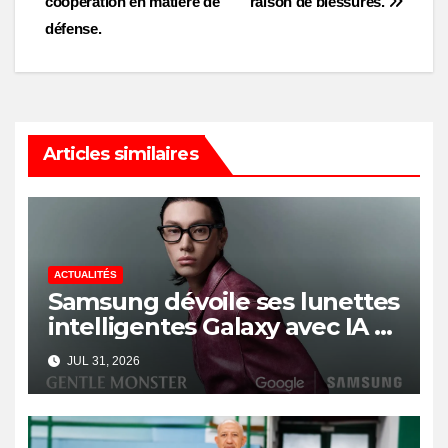
coopération en matière de
raison de blessures.
défense.
Articles similaires
ACTUALITÉS
Samsung dévoile ses lunettes
intelligentes Galaxy avec IA et
Gemini
JUL 31, 2026