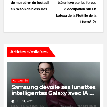
de me retirer du football
été enlevé par les forces
navigation
en raison de blessures.
d’occupation sur un
bateau de la Flottille de la
Liberté.
Articles similaires
ACTUALITÉS
Samsung dévoile ses lunettes
intelligentes Galaxy avec IA et
Gemini
JUL 31, 2026