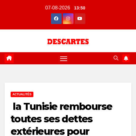
Skip
07-08-2026
13:50
to
content
ACTUALITÉS
la Tunisie rembourse
toutes ses dettes
extérieures pour